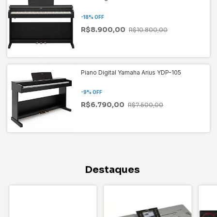
-
18
%
OFF
R$8.900,00
R$10.800,00
Piano Digital Yamaha Arius YDP-105
-
9
%
OFF
R$6.790,00
R$7.500,00
Destaques