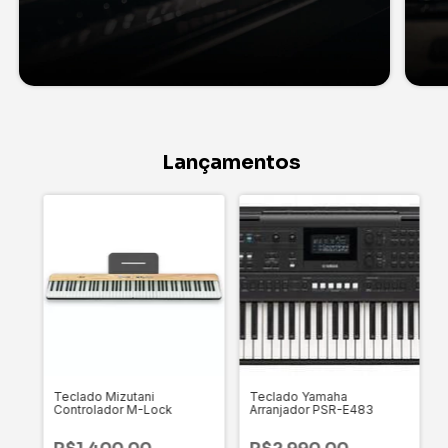
Lançamentos
Teclado Mizutani
Teclado Yamaha
Controlador M-Lock
Arranjador PSR-E483