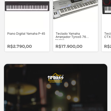
Piano Digital Yamaha P-45
Teclado Yamaha
Tecl
Arranjador Tyros5 76
CTX
teclas
R$2.790,00
R$17.900,00
R$